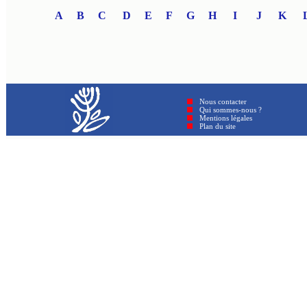
A
B
C
D
E
F
G
H
I
J
K
Nous contacter
Qui sommes-nous ?
Mentions légales
Plan du site © GenAmi 202