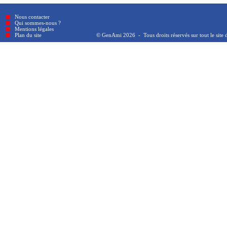
Nous contacter
Qui sommes-nous ?
Mentions légales
Plan du site © GenAmi 2026 - Tous droits réservés sur tout le site 