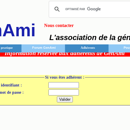
nAmi
Nous contacter
L'association de la gé
pratique
Forum GenAmi
Adhérents
Pou
Information réservée aux adhérents de GenAmi
Si vous êtes adhérent :
 identifiant :
mot de passe :