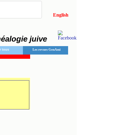
English
néalogie juive
r tous
Les revues GenAmi