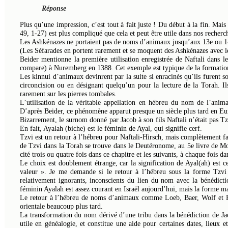
Réponse
Plus qu’une impression, c’est tout à fait juste ! Du début à la fin. Ma
49, 1-27) est plus compliqué que cela et peut être utile dans nos recherc
Les Ashkénazes ne portaient pas de noms d’animaux jusqu’aux 13e ou 14
(Les Séfarades en portent rarement et se moquent des Ashkénazes avec le
Beider mentionne la première utilisation enregistrée de Naftali dans 
compare) à Nuremberg en 1388. Cet exemple est typique de la formatio
Les kinnui d’animaux devinrent par la suite si enracinés qu’ils furent s
circoncision ou en désignant quelqu’un pour la lecture de la Torah. Ils
rarement sur les pierres tombales.
L’utilisation de la véritable appellation en hébreu du nom de l’anim
D’après Beider, ce phénomène apparut presque un siècle plus tard en Eu
Bizarrement, le surnom donné par Jacob à son fils Naftali n’était pas T
En fait, Ayalah (biche) est le féminin de Ayal, qui signifie cerf.
Tzvi est un retour à l’hébreu pour Naftali-Hirsch, mais complètement f
de Tzvi dans la Torah se trouve dans le Deutéronome, au 5e livre de Moï
cité trois ou quatre fois dans ce chapitre et les suivants, à chaque fois da
Le choix est doublement étrange, car la signification de Ayal(ah) est ce
valeur ». Je me demande si le retour à l’hébreu sous la forme Tzvi 
relativement ignorants, inconscients du lien du nom avec la bénédicti
féminin Ayalah est assez courant en Israël aujourd’hui, mais la forme mas
Le retour à l’hébreu de noms d’animaux comme Loeb, Baer, Wolf et H
orientale beaucoup plus tard.
La transformation du nom dérivé d’une tribu dans la bénédiction de J
utile en généalogie, et constitue une aide pour certaines dates, lieux