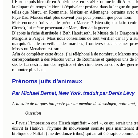
l’Europe puis bien sûr en Amérique et en Israël. Comme le dit Alexandre
la plupart du temps le kinnui (équivalent profane dans la langue du pay
telles que Marcu en Roumanie, Markus en Allemagne, certains avec 
Pays-Bas, Marcus était plus souvent pris pour prénom que pour nom.
Mais encore, d’où vient le prénom Marcus ? Bien sûr, du latin (voir
Cicero), lui même provenant de Mars, dieu de la guerre.
D’après la fiche distribuée à Beth Hatefusoth, le Musée de la Diaspora 
Margolis à Prague. Mais nous conseillons de tout vérifier car il y a a
marquis était le surveillant des marches, frontières des anciennes pro
Moses ou Menahem est rare.
Afin de compléter cette étude, j’ai téléphoné à de nombreux Marcus trouv
correspondaient à des Marcus venus de Roumanie et quelques uns de Pol
siècle. La destruction des registres et des cimetières au cours des guerr
remonter plus haut.
Prénoms juifs d’animaux
Par Michael Bernet, New York, traduit par Denis Lévy
A la suite de la question posée par un membre de Jewishgen, notre ami, 
Question
« J’avais l’impression que Hirsch signifiait « cerf », ce qui serait une
écrivit la Hatikva, l’hymne du mouvement sioniste puis maintenant de 
biblique de Naftali (une des douze tribus) qui aurait été rapide comme u