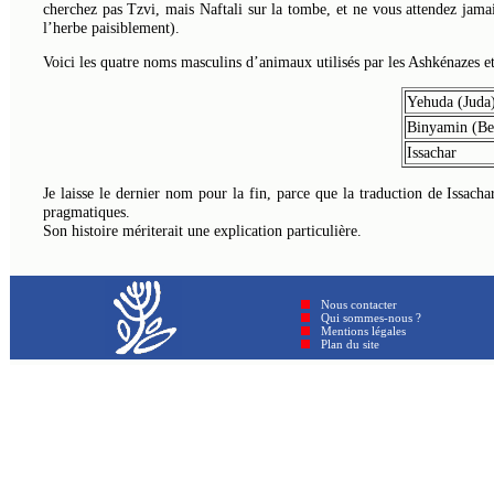
cherchez pas Tzvi, mais Naftali sur la tombe, et ne vous attendez jamai
l’herbe paisiblement).
Voici les quatre noms masculins d’animaux utilisés par les Ashkénazes et
Yehuda (Juda
Binyamin (Be
Issachar
Je laisse le dernier nom pour la fin, parce que la traduction de Issac
pragmatiques.
Son histoire mériterait une explication particulière.
Nous contacter
Qui sommes-nous ?
Mentions légales
Plan du site © GenAmi 202