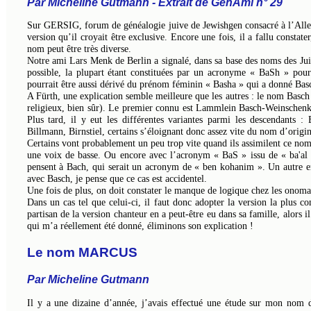
Par Micheline Gutmann - Extrait de GenAmi n° 29
Sur GERSIG, forum de généalogie juive de Jewishgen consacré à l’Allem
version qu’il croyait être exclusive. Encore une fois, il a fallu const
nom peut être très diverse.
Notre ami Lars Menk de Berlin a signalé, dans sa base des noms des Juif
possible, la plupart étant constituées par un acronyme « BaSh » po
pourrait être aussi dérivé du prénom féminin « Basha » qui a donné Bas
A Fürth, une explication semble meilleure que les autres : le nom Basch
religieux, bien sûr). Le premier connu est Lammlein Basch-Weinschenk,
Plus tard, il y eut les différentes variantes parmi les descendants :
Billmann, Birnstiel, certains s’éloignant donc assez vite du nom d’origine
Certains vont probablement un peu trop vite quand ils assimilent ce nom
une voix de basse. Ou encore avec l’acronym « BaS » issu de « ba'al 
pensent à Bach, qui serait un acronym de « ben kohanim ». Un autre e
avec Basch, je pense que ce cas est accidentel.
Une fois de plus, on doit constater le manque de logique chez les onomas
Dans un cas tel que celui-ci, il faut donc adopter la version la plus co
partisan de la version chanteur en a peut-être eu dans sa famille, alors i
qui m’a réellement été donné, éliminons son explication !
Le nom MARCUS
Par Micheline Gutmann
Il y a une dizaine d’année, j’avais effectué une étude sur mon nom 