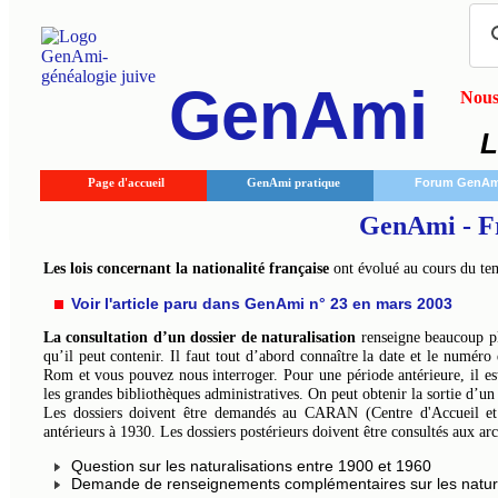
GenAmi
Nous 
L
Page d'accueil
GenAmi pratique
Forum GenAm
GenAmi - Fr
Les lois concernant la nationalité française
ont évolué au cours du temp
Voir l'article paru dans GenAmi n° 23 en mars 2003
La consultation d’un dossier de naturalisation
renseigne beaucoup plu
qu’il peut contenir. Il faut tout d’abord connaître la date et le numér
Rom et vous pouvez nous interroger. Pour une période antérieure, il est
les grandes bibliothèques administratives. On peut obtenir la sortie d’un
Les dossiers doivent être demandés au CARAN (Centre d'Accueil et 
antérieurs à 1930. Les dossiers postérieurs doivent être consultés aux ar
Question sur les naturalisations entre 1900 et 1960
Demande de renseignements complémentaires sur les natura