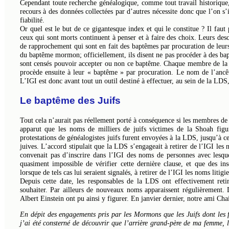
Cependant toute recherche généalogique, comme tout travail historique, 
recours à des données collectées par d’autres nécessite donc que l’on s’
fiabilité.
Or quel est le but de ce gigantesque index et qui le constitue ? Il faut
ceux qui sont morts continuent à penser et à faire des choix. Leurs desc
de rapprochement qui sont en fait des baptêmes par procuration de leurs 
du baptême mormon; officiellement, ils disent ne pas procéder à des bap
sont censés pouvoir accepter ou non ce baptême. Chaque membre de la LD
procède ensuite à leur « baptême » par procuration. Le nom de l’ancêt
L’IGI est donc avant tout un outil destiné à effectuer, au sein de la LD
Le baptême des Juifs
Tout cela n’aurait pas réellement porté à conséquence si les membres de l
apparut que les noms de milliers de juifs victimes de la Shoah fig
protestations de généalogistes juifs furent envoyées à la LDS, jusqu’à 
juives. L’accord stipulait que la LDS s’engageait à retirer de l’IGI les
convenait pas d’inscrire dans l’IGI des noms de personnes avec lesquel
quasiment impossible de vérifier cette dernière clause, et que des in
lorsque de tels cas lui seraient signalés, à retirer de l’IGI les noms litig
Depuis cette date, les responsables de la LDS ont effectivement ret
souhaiter. Par ailleurs de nouveaux noms apparaissent régulièrement.
Albert Einstein ont pu ainsi y figurer. En janvier dernier, notre ami C
En dépit des engagements pris par les Mormons que les Juifs dont les 
j’ai été consterné de découvrir que l’arrière grand-père de ma femme, l