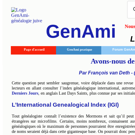
GenAmi
Nous 
L
Page d'accueil
GenAmi pratique
Forum GenAm
Avons-nous de
Par François van Deth - (
Cette question peut sembler saugrenue, voire déplacée dans une revue
lecteurs en allant consulter l’index généalogique international, autrem
Derniers Jours
, en anglais Last Days Saints, plus connue par ses init
L’International Genealogical Index (IGI)
Tout généalogiste connaît l’existence des Mormons et sait qu’il peut a
étrangères sur microfilms. Certains, moins nombreux, connaissent aus
généalogiques où le maximum de personnes pourraient être enregistrées d
de noms seraient déjà dans cette gigantesque base. On pourrait donc pens