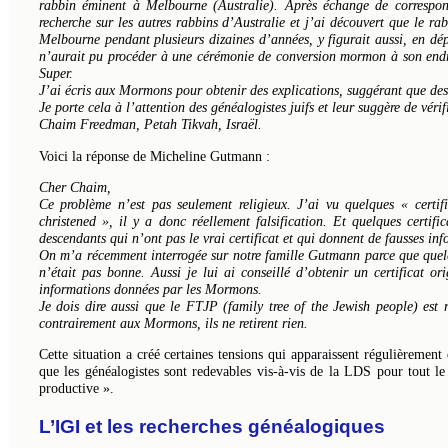
rabbin éminent à Melbourne (Australie). Après échange de correspond
recherche sur les autres rabbins d’Australie et j’ai découvert que le 
Melbourne pendant plusieurs dizaines d’années, y figurait aussi, en dé
n’aurait pu procéder à une cérémonie de conversion mormon à son endroi
Super.
J’ai écris aux Mormons pour obtenir des explications, suggérant que des
Je porte cela à l’attention des généalogistes juifs et leur suggère de vérif
Chaim Freedman, Petah Tikvah, Israël.
Voici la réponse de Micheline Gutmann :
Cher Chaim,
Ce problème n’est pas seulement religieux. J’ai vu quelques « certi
christened », il y a donc réellement falsification. Et quelques certif
descendants qui n’ont pas le vrai certificat et qui donnent de fausses inf
On m’a récemment interrogée sur notre famille Gutmann parce que quelqu
n’était pas bonne. Aussi je lui ai conseillé d’obtenir un certificat or
informations données par les Mormons.
Je dois dire aussi que le FTJP (family tree of the Jewish people) est r
contrairement aux Mormons, ils ne retirent rien.
Cette situation a créé certaines tensions qui apparaissent régulièremen
que les généalogistes sont redevables vis-à-vis de la LDS pour tout le 
productive ».
L’IGI et les recherches généalogiques