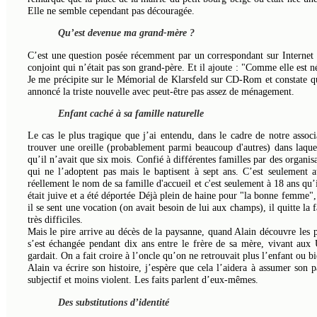
Elle ne semble cependant pas découragée.
Qu’est devenue ma grand-mère ?
C’est une question posée récemment par un correspondant sur Internet
conjoint qui n’était pas son grand-père. Et il ajoute : "Comme elle est n
Je me précipite sur le Mémorial de Klarsfeld sur CD-Rom et constate que
annoncé la triste nouvelle avec peut-être pas assez de ménagement.
Enfant caché à sa famille naturelle
Le cas le plus tragique que j’ai entendu, dans le cadre de notre assoc
trouver une oreille (probablement parmi beaucoup d'autres) dans laque
qu’il n’avait que six mois. Confié à différentes familles par des organisa
qui ne l’adoptent pas mais le baptisent à sept ans. C’est seulement a
réellement le nom de sa famille d'accueil et c'est seulement à 18 ans qu
était juive et a été déportée Déjà plein de haine pour "la bonne femme",
il se sent une vocation (on avait besoin de lui aux champs), il quitte la f
très difficiles.
Mais le pire arrive au décès de la paysanne, quand Alain découvre les p
s’est échangée pendant dix ans entre le frère de sa mère, vivant aux US
gardait. On a fait croire à l’oncle qu’on ne retrouvait plus l’enfant ou bi
Alain va écrire son histoire, j’espère que cela l’aidera à assumer son 
subjectif et moins violent. Les faits parlent d’eux-mêmes.
Des substitutions d’identité