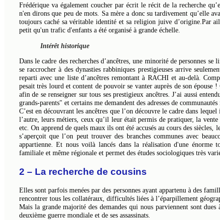
Frédérique va également coucher par écrit le récit de la recherche qu’e
n'en dirons que peu de mots. Sa mère a donc su tardivement qu’elle avai
toujours caché sa véritable identité et sa religion juive d’origine.Par a
petit qu'un trafic d'enfants a été organisé à grande échelle.
Intérêt historique
Dans le cadre des recherches d’ancêtres, une minorité de personnes se lim
se raccrocher à des dynasties rabbiniques prestigieuses arrive seuleme
reparti avec une liste d’ancêtres remontant à RACHI et au-delà. Complète
pesait très lourd et content de pouvoir se vanter auprès de son épouse 
afin de se renseigner sur tous ses prestigieux ancêtres. J’ai aussi ente
grands-parents" et certains me demandent des adresses de communautés r
C’est en découvrant les ancêtres que l’on découvre le cadre dans lequel il
l’autre, leurs métiers, ceux qu’il leur était permis de pratiquer, la vent
etc. On apprend de quels maux ils ont été accusés au cours des siècles, l
s’aperçoit que l’on peut trouver des branches communes avec beauco
appartienne. Et nous voilà lancés dans la réalisation d'une énorme to
familiale et même régionale et permet des études sociologiques très vari
2 – La recherche de cousins
Elles sont parfois menées par des personnes ayant appartenu à des famille
rencontrer tous les collatéraux, difficultés liées à l’éparpillement géog
Mais la grande majorité des demandes qui nous parviennent sont dues à 
deuxième guerre mondiale et de ses assassinats.