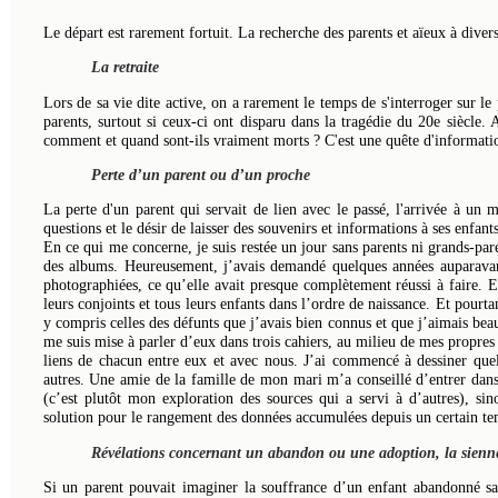
Le départ est rarement fortuit. La recherche des parents et aïeux à div
La retraite
Lors de sa vie dite active, on a rarement le temps de s'interroger sur le
parents, surtout si ceux-ci ont disparu dans la tragédie du 20e siècle. A
comment et quand sont-ils vraiment morts ? C'est une quête d'informatio
Perte d’un parent ou d’un proche
La perte d'un parent qui servait de lien avec le passé, l'arrivée à u
questions et le désir de laisser des souvenirs et informations à ses enfa
En ce qui me concerne, je suis restée un jour sans parents ni grands-par
des albums. Heureusement, j’avais demandé quelques années auparavan
photographiées, ce qu’elle avait presque complètement réussi à faire. E
leurs conjoints et tous leurs enfants dans l’ordre de naissance. Et pourta
y compris celles des défunts que j’avais bien connus et que j’aimais beau
me suis mise à parler d’eux dans trois cahiers, au milieu de mes propre
liens de chacun entre eux et avec nous. J’ai commencé à dessiner quelq
autres. Une amie de la famille de mon mari m’a conseillé d’entrer dans 
(c’est plutôt mon exploration des sources qui a servi à d’autres), sin
solution pour le rangement des données accumulées depuis un certain te
Révélations concernant un abandon ou une adoption, la sienne
Si un parent pouvait imaginer la souffrance d’un enfant abandonné sans