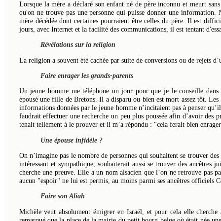
Lorsque la mère a déclaré son enfant né de père inconnu et meurt sans a
qu'on ne trouve pas une personne qui puisse donner une information. No
mère décédée dont certaines pourraient être celles du père. Il est diffic
jours, avec Internet et la facilité des communications, il est tentant d'e
Révélations sur la religion
La religion a souvent été cachée par suite de conversions ou de rejets d’
Faire enrager les grands-parents
Un jeune homme me téléphone un jour pour que je le conseille dans 
épousé une fille de Bretons. Il a disparu ou bien est mort assez tôt. Les
informations données par le jeune homme n’incitaient pas à penser qu’il 
faudrait effectuer une recherche un peu plus poussée afin d’avoir des pr
tenait tellement à le prouver et il m’a répondu : "cela ferait bien enrage
Une épouse infidèle ?
On n’imagine pas le nombre de personnes qui souhaitent se trouver des a
intéressant et sympathique, souhaiterait aussi se trouver des ancêtres ju
cherche une preuve. Elle a un nom alsacien que l’on ne retrouve pas par
aucun "espoir" ne lui est permis, au moins parmi ses ancêtres officiels C
Faire son Aliah
Michèle veut absolument émigrer en Israël, et pour cela elle cherche à 
remarqué que la place de la mairie du petit bourg belge où était née un