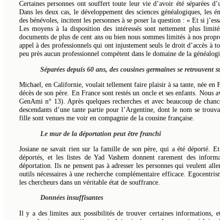
Certaines personnes ont souffert toute leur vie d’avoir été séparées d’
Dans les deux cas, le développement des sciences généalogiques, les én
des bénévoles, incitent les personnes à se poser la question : « Et si j’ess
Les moyens à la disposition des intéressés sont nettement plus limi
documents de plus de cent ans ou bien nous sommes limités à nos propres
appel à des professionnels qui ont injustement seuls le droit d’accès à
peu près aucun professionnel compétent dans le domaine de la généalogi
Séparées depuis 60 ans, des cousines germaines se retrouvent su
Michael, en Californie, voulait tellement faire plaisir à sa tante, née en
décès de son père. En France sont restés un oncle et ses enfants. Nous avo
GenAmi n° 13). Après quelques recherches et avec beaucoup de chance,
descendants d’une tante partie pour l’Argentine, dont le nom se trouvait
fille sont venues me voir en compagnie de la cousine française.
Le mur de la déportation peut être franchi
Josiane ne savait rien sur la famille de son père, qui a été déporté. E
déportés, et les listes de Yad Vashem donnent rarement des informat
déportation. Ils ne pensent pas à adresser les personnes qui veulent all
outils nécessaires à une recherche complémentaire efficace. Egocentrism
les chercheurs dans un véritable état de souffrance.
Données insuffisantes
Il y a des limites aux possibilités de trouver certaines informations, 