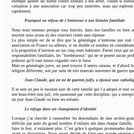
exemple ajouter un nième cousin lointain à son arbre, cousin si lointai
cotisation à une association car trop peu motivées, mais qui espère
rapidement.
Pourquoi on refuse de s’intéresser à son histoire familiale
Nous nous sommes presque tous heurtés, dans nos familles ou bien au
souvent nous avons eu des courriers restés sans réponse.
Le plus simple est de se dire que la généalogie n’intéresse pas tou
association en France ou ailleurs, si on double ce nombre en considéran
à la proportion d’environ un sur cinq cents habitants .Parmi ceux qui ne 
responsabilités familiales, les "bienheureux" qui ne se posent aucun prob
prétexte qu'il vaut mieux regarder vers le futur.
Mais en généalogie juive, on peut trouver d’autres raisons, et d'abord le
religion différente, soit par suite de très mauvais souvenirs de guerre que
Jean-Claude, qui est né de parents juifs, a épousé une catholi
Il se sent un peu le mouton noir de cette famille qui l’a adopté et tout ce
son beau-frère non juif, très passionné par cette discipline, qui a entrepr
un jour Jean-Claude ou bien ses enfants.
Le refuge dans un changement d'identité
Lorsque j’ai cherché à rassembler les descendants de mes arrière-grand
difficile par suite du grand nombre d’enfants nés dans chaque famille, 
faire le lien, n’existaient plus. C’est grâce à quelques promenades da
avant sa disparition. Nous avons décidé de faire une grande réunion p