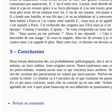
connaissais pas auparavant, E. L’un d’entre eux, Lucien, était décédé de
dont il a pu en revenir grâce à sa force physique et à sa non moins gra
mon père avait été en relation avec lui. L’un de ses cousins, très jeune
Il a fondé une famille, et son fils que j’ai eu au téléphone m’a renvoyée 
bien habité à Paris et j’ai connu cette famille E., mais moi je m’appel
s’est installé à Paris. J’ai recherché des origines aux USA mais je n’en 
époque". Comme j’insistais, il ajouta : "Je vous comprends car nous somm
fils : "Vous auriez pu me prévenir !" Alors il me répondit : « Cela fa
descendre de son nuage ! Je vous en supplie, dites-lui de revenir à la ré
contre-cœur j’ai rappelé le père. Mais cette fois, ce dernier est devenu as
3 – Conclusion
Nous ferons abstraction des cas probablement pathologiques, dus à un t
enfants, ou faire oublier, leurs origines juives. Notre expérience sans
les petits-enfants, veulent savoir tout ce qui concerne leurs ancêtres. 
ont été victimes des persécutions ou rejetés par leurs parents. Parfois
cacher la vérité. Le résultat va à l’encontre de ce que voulaient les par
En ce qui nous concerne, notre rôle ne consiste qu’en une aide "techniq
agréable de voir à quel point beaucoup de nos adhérents se passionnent 
Retour au sommaire