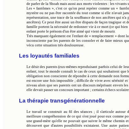
de parler de la Shoah mais aussi aux morts violentes : les vivants
Les « fantômes », c'est ce qu'on peut repérer comme un « fantôme
mystère ou ne pas être racontée du tout comme si elle n'avait jam
représentation, une trace de la souffrance de nos ancêtres qui n'a
ancêtres). Ce peut être aussi un être disparu de façon tragique et do
famille portent la nécessité de redonner vie à ce mort (ce qui bien 
enfant porte le prénom d'un être aimé qui vient de mourir.
Très marquant également est l'enfant de « remplacement » dont la
inconsciente par les parents de les consoler et de faire mieux qu
vécu cette situation très douloureuse.
Les loyautés familiales
Le désir des parents (eux-mêmes reproduisant parfois celui de leur
enfant; tout le monde connaît le cas de ceux qui souhaitent que l
obligation non consciente de répondre à cette demande non formulé
est encore une fois impossible ; difficile de vivre avec sérénité e
niveau alors que ses parents ont un discours méprisant envers les
elle devait passer un concours important ; certains échecs scolaires
La thérapie transgénérationnelle
Le travail se construit au fil des séances ; il s'articule autour
meilleure compréhension de ce qui s'est joué pour eux comme pour
une grand-mère qu'elle ne pouvait que suivre le même chemin et n
découvert que d'autres possibilités existaient. Une autre patien