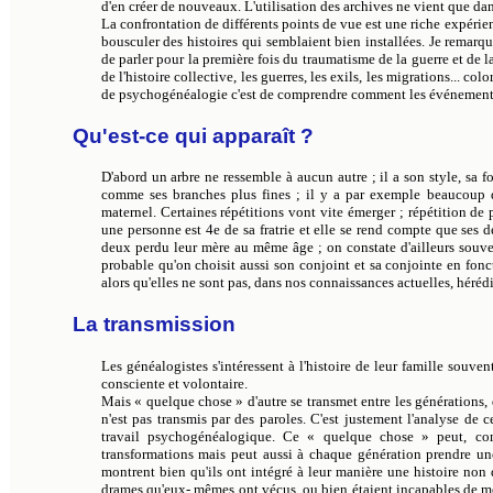
d'en créer de nouveaux. L'utilisation des archives ne vient que d
La confrontation de différents points de vue est une riche expérien
bousculer des histoires qui semblaient bien installées. Je remarqu
de parler pour la première fois du traumatisme de la guerre et de l
de l'histoire collective, les guerres, les exils, les migrations... col
de psychogénéalogie c'est de comprendre comment les événements 
Qu'est-ce qui apparaît ?
D'abord un arbre ne ressemble à aucun autre ; il a son style, sa f
comme ses branches plus fines ; il y a par exemple beaucoup d
maternel. Certaines répétitions vont vite émerger ; répétition de 
une personne est 4e de sa fratrie et elle se rend compte que ses d
deux perdu leur mère au même âge ; on constate d'ailleurs souven
probable qu'on choisit aussi son conjoint et sa conjointe en fonc
alors qu'elles ne sont pas, dans nos connaissances actuelles, hérédi
La transmission
Les généalogistes s'intéressent à l'histoire de leur famille souve
consciente et volontaire.
Mais « quelque chose » d'autre se transmet entre les générations,
n'est pas transmis par des paroles. C'est justement l'analyse de 
travail psychogénéalogique. Ce « quelque chose » peut, co
transformations mais peut aussi à chaque génération prendre un
montrent bien qu'ils ont intégré à leur manière une histoire non 
drames qu'eux- mêmes ont vécus, ou bien étaient incapables de mett