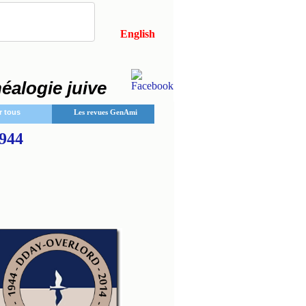
English
néalogie juive
r tous
Les revues GenAmi
944