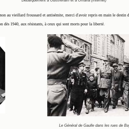
Débarquement à Ouistreham et à Omaha (Internet)
on au vieillard froussard et antisémite, merci d'avoir repris en main le destin 
n dès 1940, aux résistants, à ceux qui sont morts pour la liberté.
Le Général de Gaulle dans les rues de Ba