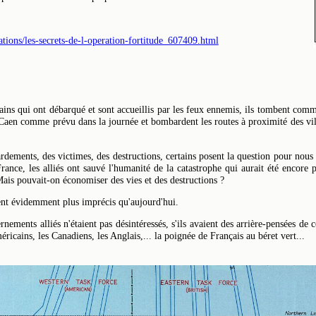
ations/les-secrets-de-l-operation-fortitude_607409.html
ains qui ont débarqué et sont accueillis par les feux ennemis, ils tombent co
 Caen comme prévu dans la journée et bombardent les routes à proximité des vil
dements, des victimes, des destructions, certains posent la question pour nous i
nce, les alliés ont sauvé l'humanité de la catastrophe qui aurait été encore pl
Mais pouvait-on économiser des vies et des destructions ?
ent évidemment plus imprécis qu'aujourd'hui.
nements alliés n'étaient pas désintéressés, s'ils avaient des arrière-pensées de
éricains, les Canadiens, les Anglais,... la poignée de Français au béret vert...